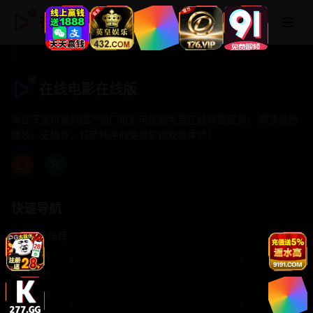
在线电影在线版
在线电影在线版
专注于提供最新国产热门电影电视剧免费在线观看服务， 高清流畅
播放，无插件，打造纯净的免费影视观看体验！
快速导航
首页推荐
精选剧情
热门动作
浪漫爱情