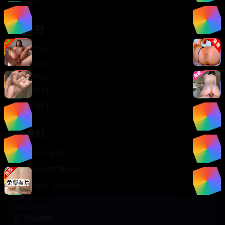
轻松喜剧
服务支持
客服中心
帮助中心
使用指南
版权声明
关于我们
联系我们
400-888-8888
support@TTsp008
在线客服 7×24小时
商务合作✈️
TTsp008